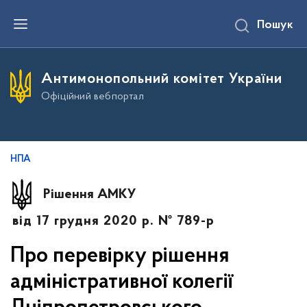
П
Пошук
е
р
е
й
т
Антимонопольний комітет України
и
д
Офіційний вебпортал
о
о
с
н
о
в
НПА
н
о
г
Рішення АМКУ
о
в
від 17 грудня 2020 р. № 789-р
м
і
с
Про перевірку рішення
т
у
адміністративної колегії