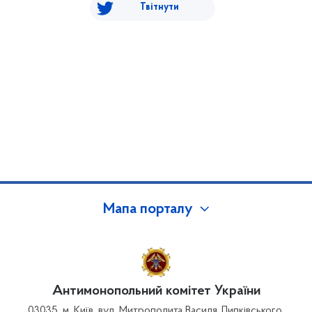
Твітнути
Мапа порталу
Антимонопольний комітет України
03035, м. Київ, вул. Митрополита Василя Липківського,