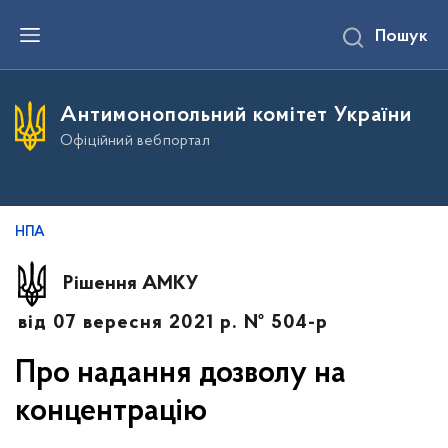
П
Пошук
е
р
е
й
т
Антимонопольний комітет України
и
д
Офіційний вебпортал
о
о
с
н
о
в
НПА
н
о
г
Рішення АМКУ
о
в
від 07 вересня 2021 р. № 504-р
м
і
с
Про надання дозволу на
т
у
концентрацію