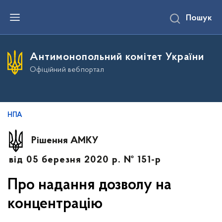
П
Пошук
е
р
е
й
т
Антимонопольний комітет України
и
д
Офіційний вебпортал
о
о
с
н
о
в
НПА
н
о
г
Рішення АМКУ
о
в
від 05 березня 2020 р. № 151-р
м
і
с
Про надання дозволу на
т
у
концентрацію