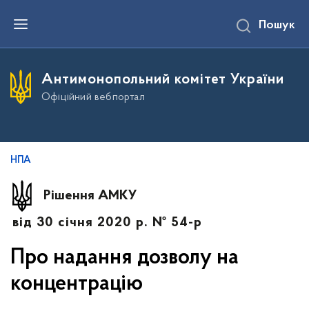
П
Пошук
е
р
е
й
т
Антимонопольний комітет України
и
д
Офіційний вебпортал
о
о
с
н
о
в
НПА
н
о
г
Рішення АМКУ
о
в
від 30 січня 2020 р. № 54-р
м
і
с
Про надання дозволу на
т
у
концентрацію