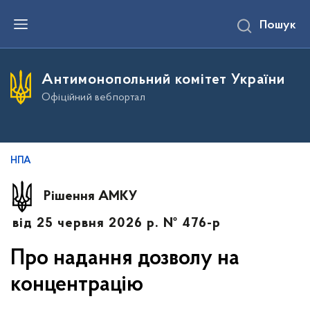
П
Пошук
е
р
е
й
т
Антимонопольний комітет України
и
д
Офіційний вебпортал
о
о
с
н
о
в
НПА
н
о
г
Рішення АМКУ
о
в
від 25 червня 2026 р. № 476-р
м
і
с
Про надання дозволу на
т
у
концентрацію