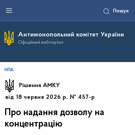
П
Пошук
е
р
е
й
т
Антимонопольний комітет України
и
д
Офіційний вебпортал
о
о
с
н
о
в
НПА
н
о
г
Рішення АМКУ
о
в
від 18 червня 2026 р. № 457-р
м
і
с
Про надання дозволу на
т
у
концентрацію