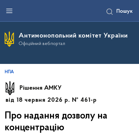
П
Пошук
е
р
е
й
т
Антимонопольний комітет України
и
д
Офіційний вебпортал
о
о
с
н
о
в
НПА
н
о
г
Рішення АМКУ
о
в
від 18 червня 2026 р. № 461-р
м
і
с
Про надання дозволу на
т
у
концентрацію