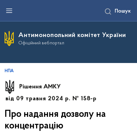
П
Пошук
е
р
е
й
т
Антимонопольний комітет України
и
д
Офіційний вебпортал
о
о
с
н
о
в
НПА
н
о
г
Рішення АМКУ
о
в
від 09 травня 2024 р. № 158-р
м
і
с
Про надання дозволу на
т
у
концентрацію