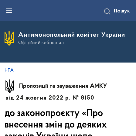
П
Пошук
е
р
е
й
т
Антимонопольний комітет України
и
д
Офіційний вебпортал
о
о
с
н
о
в
НПА
н
о
г
Пропозиції та зауваження АМКУ
о
в
від 24 жовтня 2022 р. № 8150
м
і
с
до законопроєкту «Про
т
у
внесення змін до деяких