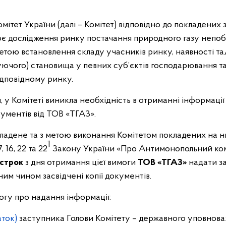
ітет України (далі – Комітет) відповідно до покладених
ює дослідження ринку постачання природного газу непо
метою встановлення складу учасників ринку, наявності та
ючого) становища у певних суб’єктів господарювання т
ідповідному ринку.
м, у Комітеті виникла необхідність в отриманні інформац
кументів від ТОВ «ТГАЗ».
дене та з метою виконання Комітетом покладених на нь
1
 16, 22 та 22
Закону України «Про Антимонопольний комі
 строк
з дня отримання цієї вимоги
ТОВ «ТГАЗ»
надати з
им чином засвідчені копії документів.
огу про надання інформації:
аток)
заступника Голови Комітету – державного уповнова