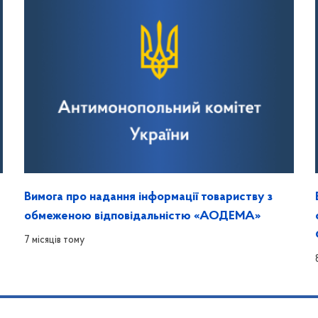
Вимога про надання інформації товариству з
обмеженою відповідальністю «АОДЕМА»
7 місяців тому