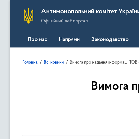
П
Антимонопольний комітет Україн
е
Офіційний вебпортал
р
е
й
Про нас
Напрями
Законодавство
т
и
д
Вимога про надання інформації ТОВ
Головна
Всі новини
о
о
с
Вимога п
н
о
в
н
о
г
о