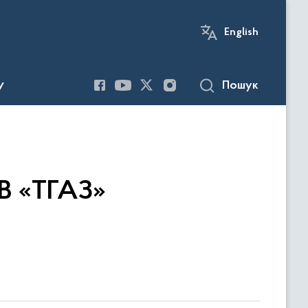
English
Пошук
У
ОВ «ТГАЗ»