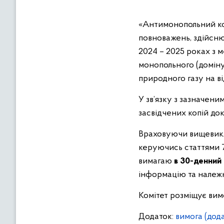
в
м
«Антимонопольний ком
і
повноважень, здійсн
с
2024 – 2025 роках з 
т
у
монопольного (доміну
природного газу на в
У зв’язку з зазначени
засвідчених копій до
Враховуючи вищевикла
керуючись статтями 7,
вимагаю
в 30-денний
інформацію та належн
Комітет розміщує вим
Додаток:
вимога
(дод