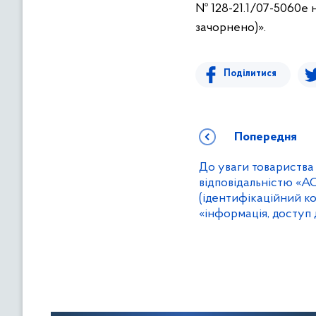
№ 128-21.1/07-5060е н
зачорнено)».
Поділитися
Попередня
До уваги товариств
відповідальністю «
(ідентифікаційний к
«інформація, доступ 