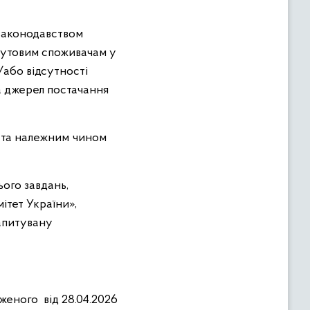
 законодавством
бутовим споживачам у
/або відсутності
а джерел постачання
ії та належним чином
ого завдань,
тет України»,
апитувану
женого від 28.04.2026