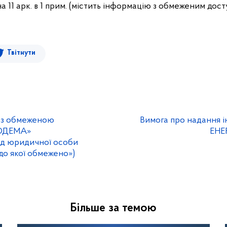
а 11 арк. в 1 прим. (містить інформацію з обмеженим дост
Твітнути
а з обмеженою
Вимога про надання 
АОДЕМА»
ЕНЕ
од юридичної особи
до якої обмежено»)
Більше за темою