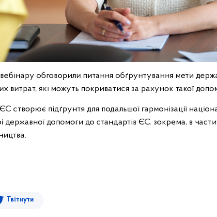
 вебінару обговорили питання обґрунтування мети держ
х витрат, які можуть покриватися за рахунок такої допо
ЄС створює підґрунтя для подальшої гармонізації націон
і державної допомоги до стандартів ЄС, зокрема, в части
ництва.
Твітнути