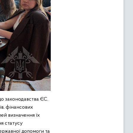
до законодавства ЄС.
ів, фінансових
лей визначення їх
ня статусу
ержавної допомоги та