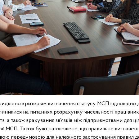
иділено критеріям визначення статусу МСП відповідно 
пинилися на питаннях розрахунку чисельності працівник
в, а також врахування зв’язків між підприємствами для ці
рії МСП. Також було наголошено, що правильне визначен
ивою передумовою для належного застосування правил д