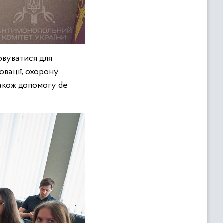
овуватися для
овації, охорону
також допомогу de