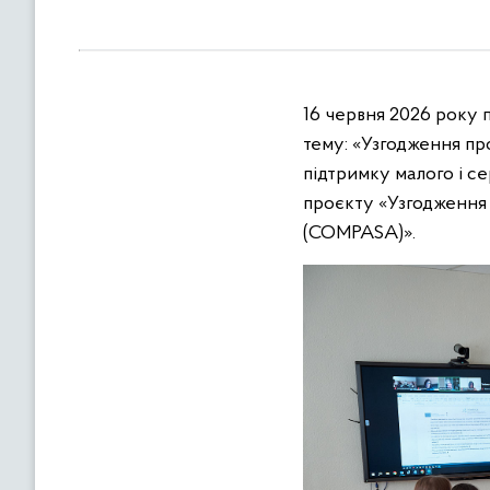
в
м
і
с
16 червня 2026 року 
т
у
тему: «Узгодження пр
підтримку малого і се
проєкту «Узгодження 
(COMPASA)».