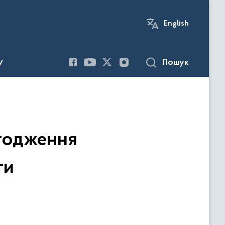
English
Пошук
У
годження
ги