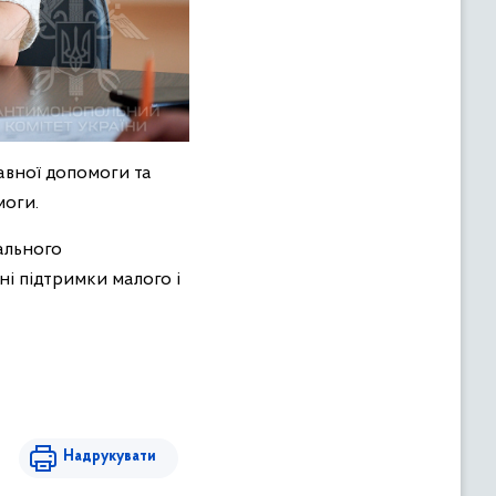
авної допомоги та
моги.
ального
ні підтримки малого і
Надрукувати