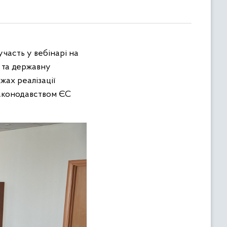
часть у вебінарі на
 та державну
жах реалізації
законодавством ЄС