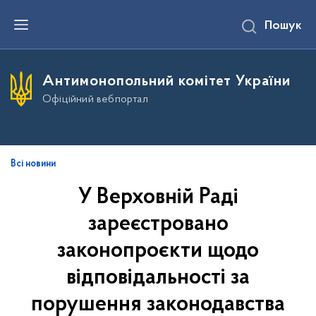
П
Пошук
е
р
е
й
т
Антимонопольний комітет України
и
д
Офіційний вебпортал
о
о
с
н
о
в
Всі новини
н
о
У Верховній Раді
г
о
зареєстровано
в
м
і
законопроєкти щодо
с
т
відповідальності за
у
порушення законодавства