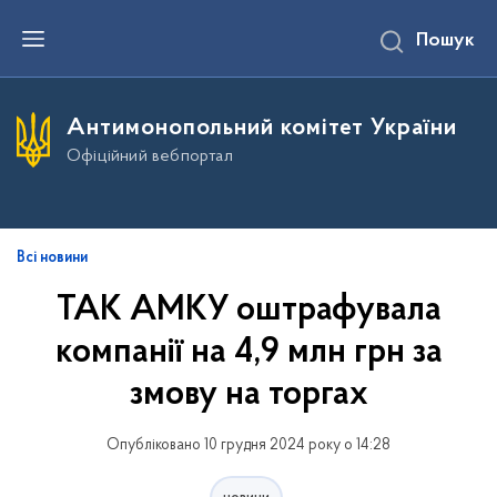
П
Пошук
е
р
е
й
т
Антимонопольний комітет України
и
д
Офіційний вебпортал
о
о
с
н
о
в
Всі новини
н
о
ТАК АМКУ оштрафувала
г
о
компанії на 4,9 млн грн за
в
м
і
змову на торгах
с
т
у
Опубліковано 10 грудня 2024 року о 14:28