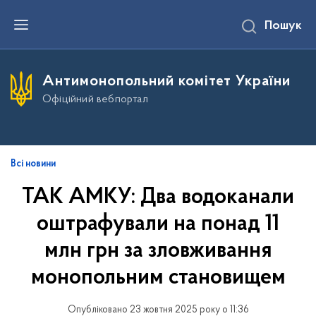
П
Пошук
е
р
е
й
т
Антимонопольний комітет України
и
д
Офіційний вебпортал
о
о
с
н
о
в
Всі новини
н
о
ТАК АМКУ: Два водоканали
г
о
оштрафували на понад 11
в
м
і
млн грн за зловживання
с
т
монопольним становищем
у
Опубліковано 23 жовтня 2025 року о 11:36