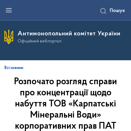
П
Пошук
е
р
е
й
т
Антимонопольний комітет України
и
д
Офіційний вебпортал
о
о
с
н
о
в
Всі новини
н
о
Розпочато розгляд справи
г
о
про концентрації щодо
в
м
і
набуття ТОВ «Карпатські
с
т
Мінеральні Води»
у
корпоративних прав ПАТ