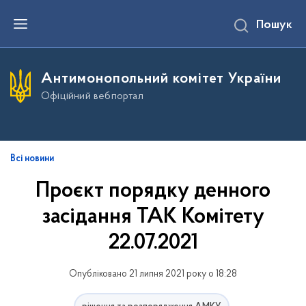
П
Пошук
е
р
е
й
т
Антимонопольний комітет України
и
д
Офіційний вебпортал
о
о
с
н
о
в
Всі новини
н
о
Проєкт порядку денного
г
о
засідання ТАК Комітету
в
м
і
22.07.2021
с
т
у
Опубліковано 21 липня 2021 року о 18:28