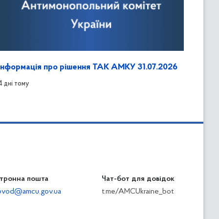
Інформація про рішення ТАК АМКУ 31.07.2026
4 дні тому
тронна пошта
Чат-бот для довідок
ilovod@amcu.gov.ua
t.me/AMCUkraine_bot