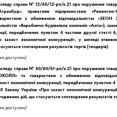
озгляду справи № 12/60/12-рп/к.21 про порушення тов
«Агранбуд», приватним підприємством «Ремонтно-б
овариством з обмеженою відповідальністю «ЗЕОН 2
льністю «Виробничо-будівельна компанія «Анта»), зако
нції, передбачених пунктом 4 частини другої статті 6,
 захист економічної конкуренції», у вигляді вчине
тосуються спотворення результатів торгів (тендерів).
им доступом)
озгляду справи № 60/60/61-рп/к.21 про порушення тов
«ЮКОЙЛ» та товариством з обмеженою відповіда
хист економічної конкуренції, передбачених пунктом 4 
50 Закону України «Про захист економічної конкуренції
оджених дій, що стосуються спотворення результатів тор
им доступом)