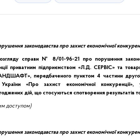
порушення законодавства про захист економічної конкуренц
озгляду справи
№ 8/01-96-21 про порушення законо
нції приватним підприємством «Л.Д. СЕРВІС» та тов
ЛАНДШАФТ», передбаченого пунктом 4 частини другої 
України «Про захист економічної конкуренції», 
оджених дій, що стосуються спотворення результатів тор
им доступом)
порушення законодавства про захист економічної конкуренц