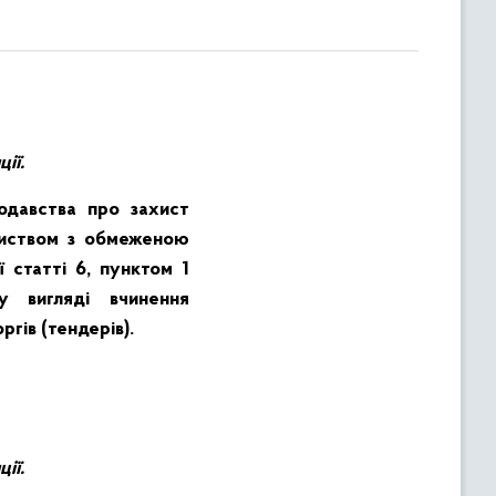
ії.
давства про захист
ариством з обмеженою
статті 6, пунктом 1
у вигляді вчинення
гів (тендерів).
ії.