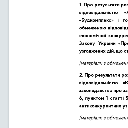
1. Про результати р
відповідальністю 
«Будкомплекс» і т
обмеженою відповіда
економічної конкуре
Закону України «Про
узгоджених дій, що с
(матеріали з обмежен
2. Про результати р
відповідальністю 
законодавства про за
6, пунктом 1 статті 
антиконкурентних узг
(матеріали з обмежен