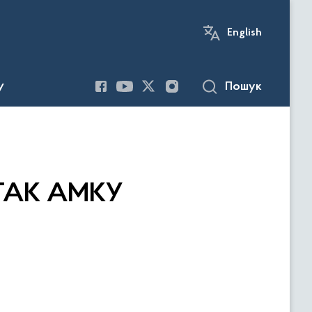
English
Пошук
У
я ТАК АМКУ