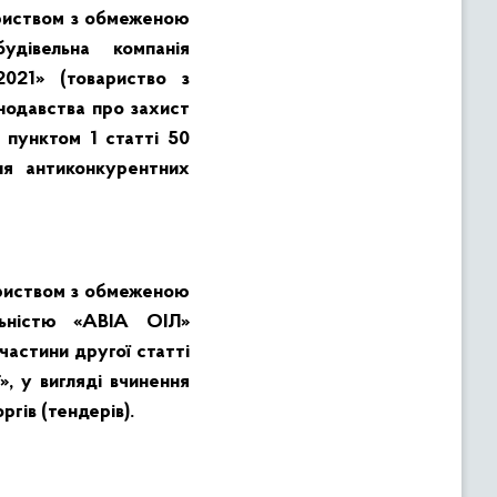
ариством з обмеженою
удівельна компанія
021» (товариство з
нодавства про захист
 пунктом 1 статті 50
ння антиконкурентних
ариством з обмеженою
льністю «АВІА ОІЛ»
частини другої статті
», у вигляді вчинення
гів (тендерів).