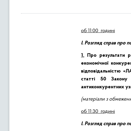
в
м
і
с
об 11:00
годині
т
у
І. Розгляд справ про 
1.
Про результати р
економічної конкуре
відповідальністю «
статті 50 Закону 
антиконкурентних узг
(матеріали з обмежен
об 11:30
годині
І. Розгляд справ про 