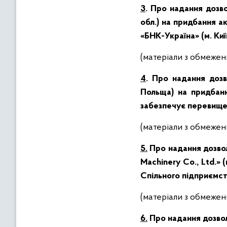
3
.
Про надання дозв
обл.) на придбання а
«БНК-Україна» (м. Київ
(матеріали з обмеже
4
.
Про надання дозв
Польща) на придбанн
забезпечує перевищен
(матеріали з обмеже
5.
Про надання дозволу
Machinery Co., Ltd.»
Спільного підприємств
(матеріали з обмежен
6.
Про надання дозвол