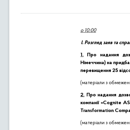
в
м
і
с
о 10:00
т
у
І. Розгляд заяв та сп
1.
Про надання дозв
Німеччина) на придба
перевищення 25 відсот
(матеріали з обмеже
2.
Про надання дозво
компанії «Cognite AS
Transformation Compan
(матеріали з обмеже