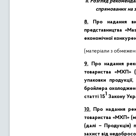
ІІ.
Розгляд рекомендац
спрямованих на з
8.
Про надання вис
представництва «Mas
економічної конкуренц
(матеріали з обмеже
9.
Про надання реком
товариства «МХП» (м
упаковки продукції,
бройлера охолоджене)
1
статті 15
Закону Укра
10.
Про надання реко
товариства «МХП» (м.
(далі – Продукція) 
захист від недобросов