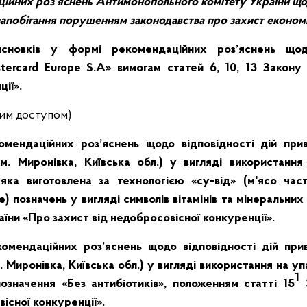
ійних роз’яснень Антимонопольного комітету України щод
апобігання порушенням законодавства про захист економі
новків у формі рекомендаційних роз’яснень щодо
tercard Europe S.A» вимогам статей 6, 10, 13 Закону
ії».
ним доступом)
ендаційних роз’яснень щодо відповідності дій прив
. Миронівка, Київська обл.) у вигляді використання
 яка виготовлена за технологією «су-від» (м'ясо ча
 позначень у вигляді символів вітамінів та мінеральни
їни «Про захист від недобросовісної конкуренції».
мендаційних роз’яснень щодо відповідності дій прив
 Миронівка, Київська обл.) у вигляді використання на уп
1
позначення «Без антибіотиків», положенням статті 15
З
існої конкуренції».