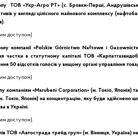
олу ТОВ «Укр-Агро РТ» (с. Бровки-Перші, Андрушівсь
ктивів у вигляді цілісного майнового комплексу (нафтоб
).
ним доступом)
олу компанії «Polskie Górnictwo Naftowe i Gazownictw
я частки в статутному капіталі ТОВ «Карпатгазвидобу
ня 50 відсотків голосів у вищому органі управління това
ним доступом)
 компаніям «Marubeni Corporation» (м. Токіо, Японія) та
 (м. Токіо, Японія) на концентрацію, яку буде здійснено 
а в Україні.
им доступом).
ів ТОВ «Автострада трейд груп» (м. Вінниця, Україна) н