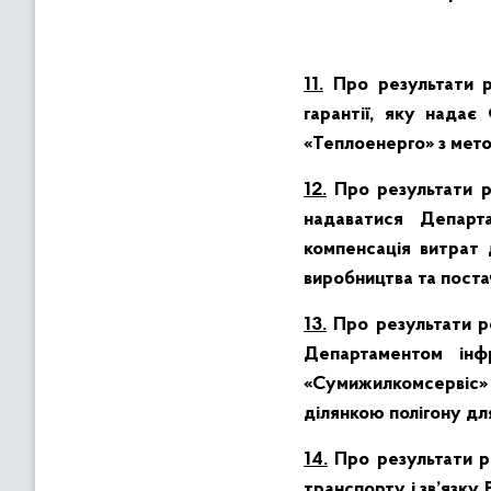
11.
Про результати р
гарантії, яку надає
«Теплоенерго» з мето
12.
Про результати р
надаватися Департ
компенсація витрат 
виробництва та постач
13.
Про результати р
Департаментом інф
«Сумижилкомсервіс» 
ділянкою полігону для
14.
Про результати р
транспорту і зв’язку