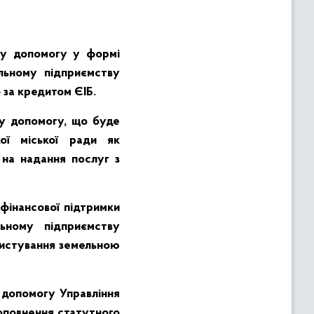
у допомогу у формі
альному підприємству
 за кредитом ЄІБ.
у допомогу, що буде
ої міської ради як
 на надання послуг з
інансової підтримки
ьному підприємству
ристування земельною
допомогу Управління
поповнення статутного