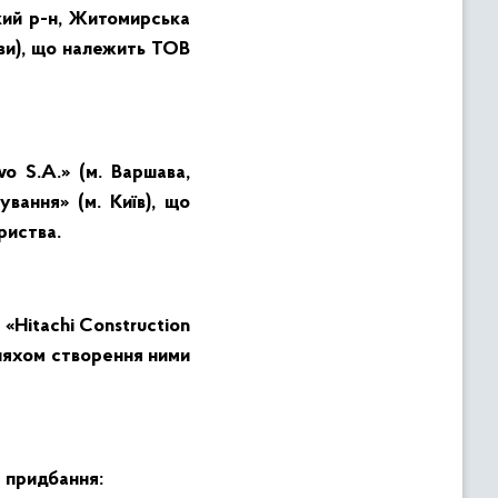
кий р-н, Житомирська
ази), що належить ТОВ
o S.A.» (м. Варшава,
вання» (м. Київ), що
риства.
 «Hitachi Construction
шляхом створення ними
а придбання: