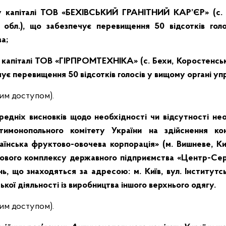
у капіталі ТОВ «БЕХІВСЬКИЙ ГРАНІТНИЙ КАР’ЄР» (с. 
обл.), що забезпечує перевищення 50 відсотків гол
а;
 капіталі ТОВ «ГІРПРОМТЕХНІКА» (с. Бехи, Коростенсь
чує перевищення 50 відсотків голосів у вищому органі уп
им доступом).
едніх висновків щодо необхідності чи відсутності не
тимонопольного комітету України на здійснення кон
їнська фруктово-овочева корпорація» (м. Вишневе, Київ
нового комплексу державного підприємства «Центр-Серві
, що знаходяться за адресою: м. Київ, вул. Інститутс
кої діяльності із виробництва іншого верхнього одягу.
им доступом).