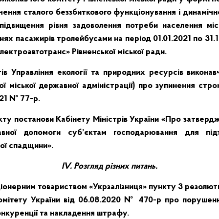
чення сталого беззбиткового функціонування і динамічн
підвищення рівня задоволення потреби населення міс
ях пасажирів тролейбусами на період 01.01.2021 по 31
лектроавтотранс» Рівненської міської ради.
в Управління екології та природних ресурсів виконавч
кої міської державної адміністрації) про зупинення стр
021 № 77-р.
ту постанови Кабінету Міністрів України «Про затвердж
авної допомоги суб’єктам господарювання для під
ої спадщини».
ІV.
Розгляд різних питань.
іонерним товариством «Укрзалізниця» пункту 3 резолюти
мітету України від 06.08.2020 № 470-р про порушен
онкуренції та накладення штрафу.