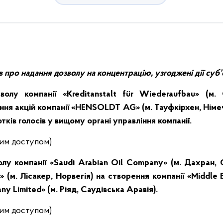
рав про надання дозволу на концентрацію, узгоджені дії суб
олу компанії «Kreditanstalt für Wiederaufbau» (м. 
ння акцій компанії «HENSOLDT AG» (м. Тауфкірхен, Німе
ків голосів у вищому органі управління компанії
.
ним доступом)
лу компанії «Saudi Arabian Oil Company» (м. Дахран, 
» (м. Лісакер, Норвегія) на створення компанії «Middle E
y Limited» (м. Ріяд, Саудівська Аравія)
.
ним доступом)