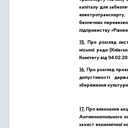
капіталу для забезпе
електротранспорту, 
безпечних перевезенн
підприємству «Рівнее
15.
Про розгляд листі
міської ради (Київсь
Комітету від 04.02.2
16.
Про розгляд проєк
допустимості держ
збереження культурн
17.
Про виконання акц
Антимонопольного ко
захист економічної к