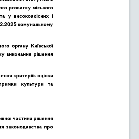
ого розвитку міського
та у високоякісних і
.12.2025 комунальному
ого органу Київської
оку виконання рішення
ення критеріїв оцінки
тримки культури та
вної частини рішення
ня законодавства про