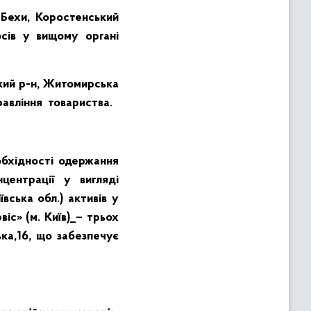
Бехи, Коростенський
осів у вищому органі
кий р-н, Житомирська
равління товариства.
обхідності одержання
центрації у вигляді
ська обл.) активів у
с» (м. Київ)_– трьох
ька,16, що забезпечує