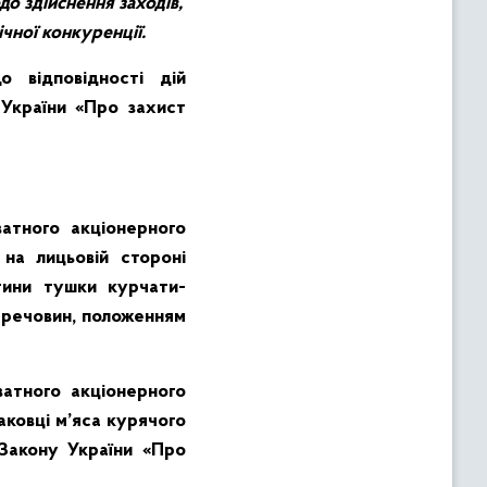
о здійснення заходів,
чної конкуренції.
 відповідності дій
 України «Про захист
атного акціонерного
 на лицьовій стороні
стини тушки курчати-
х речовин, положенням
атного акціонерного
аковці м’яса курячого
акону України «Про