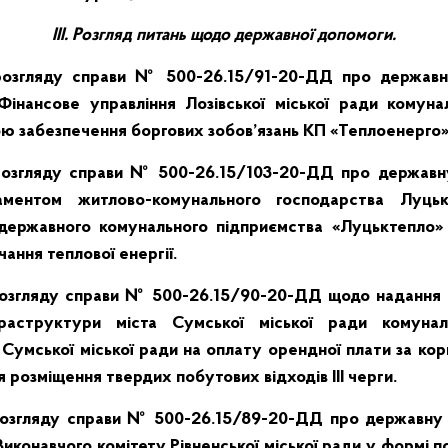
ІІІ
. Розгляд питань щодо державної допомоги.
озгляду справи № 500-26.15/91-20-ДД про державн
 Фінансове управління Лозівської міської ради комун
ю забезпечення боргових зобов’язань КП «Теплоенерго»
озгляду справи № 500-26.15/103-20-ДД про державн
аментом житлово-комунального господарства Луцьк
державного комунального підприємства «Луцьктепло»
ання теплової енергії.
озгляду справи № 500-26.15/90-20-ДД щодо надання ф
раструктури міста Сумської міської ради комунал
Сумської міської ради на оплату орендної плати за ко
 розміщення твердих побутових відходів III черги.
озгляду справи № 500-26.15/89-20-ДД про державну 
 Виконавчого комітету Рівненської міської ради у формі 