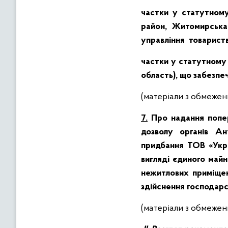
частки у статутном
район, Житомирська 
управління товариств
частки у статутному
область), що забезпе
(матеріали з обмежен
7.
Про надання попер
дозволу органів Ан
придбання ТОВ «Укра
вигляді єдиного май
нежитлових приміщень
здійснення господарсь
(матеріали з обмежен