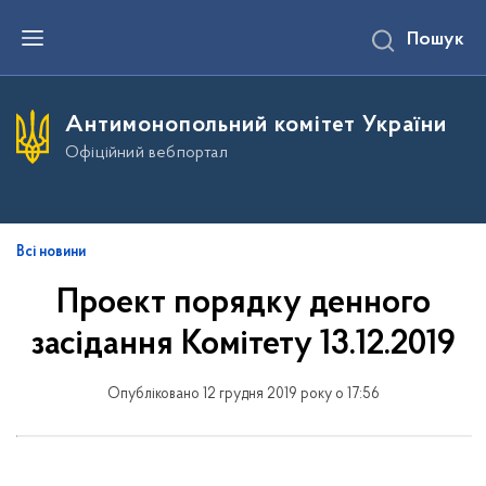
П
Пошук
е
р
е
й
т
Антимонопольний комітет України
и
д
Офіційний вебпортал
о
о
с
н
о
в
Всі новини
н
о
Проект порядку денного
г
о
засідання Комітету 13.12.2019
в
м
і
с
Опубліковано 12 грудня 2019 року о 17:56
т
у