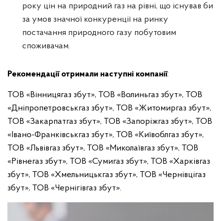
року цін на природний газ на рівні, що існував би
за умов значної конкуренції на ринку
постачання природного газу побутовим
споживачам.
Рекомендації отримали наступні компанії
:
ТОВ «Вінницягаз збут», ТОВ «Волиньгаз збут», ТОВ
«Дніпропетровськгаз збут», ТОВ «Житомиргаз збут»,
ТОВ «Закарпатгаз збут», ТОВ «Запоріжгаз збут», ТОВ
«Івано-Франківськгаз збут», ТОВ «Київоблгаз збут»,
ТОВ «Львівгаз збут», ТОВ «Миколаївгаз збут», ТОВ
«Рівнегаз збут», ТОВ «Сумигаз збут», ТОВ «Харківгаз
збут», ТОВ «Хмельницькгаз збут», ТОВ «Чернівцігаз
збут», ТОВ «Чернігівгаз збут».