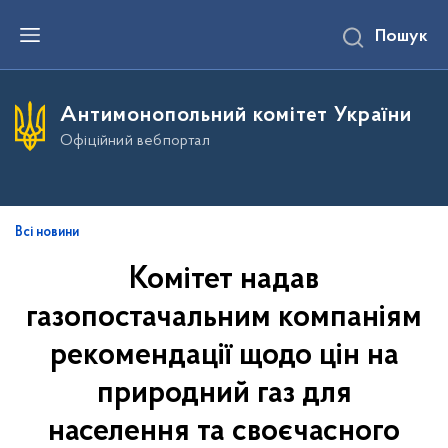
П
Пошук
е
р
е
й
т
Антимонопольний комітет України
и
д
Офіційний вебпортал
о
о
с
н
о
в
Всі новини
н
о
Комітет надав
г
о
газопостачальним компаніям
в
м
і
рекомендації щодо цін на
с
т
природний газ для
у
населення та своєчасного