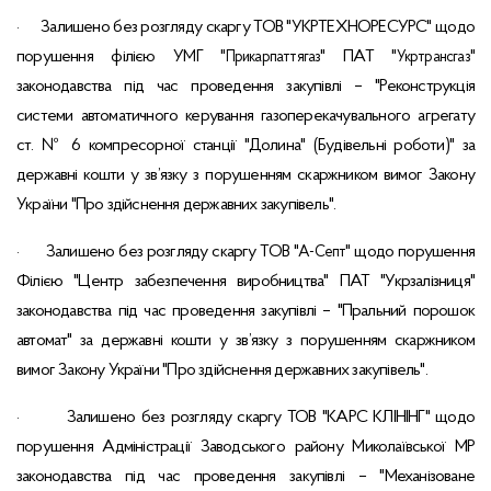
Залишено без розгляду скаргу ТОВ "УКРТЕХНОРЕСУРС" щодо
·
порушення філією
УМГ "
" ПАТ "
"
Прикарпаттягаз
Укртрансгаз
законодавства під час проведення
закупівлі – "Реконструкція
системи автоматичного керування газоперекачувального агрегату
ст. № 6 компресорної станції "Долина" (Будівельні роботи)" за
державні кошти у зв’язку з порушенням скаржником вимог Закону
України "Про здійснення державних закупівель".
Залишено без розгляду скаргу ТОВ "
" щодо порушення
·
А-Септ
Філією "Центр забезпечення виробництва" ПАТ "Укрзалізниця"
законодавства під час проведення закупівлі – "Пральний порошок
автомат" за державні кошти у зв’язку з порушенням скаржником
вимог Закону України "Про здійснення державних закупівель".
Залишено без розгляду скаргу ТОВ "КАРС КЛІНІНГ" щодо
·
порушення Адміністрації Заводського району Миколаївської МР
законодавства під час проведення закупівлі – "Механізоване