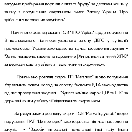
вакуумне прибирання доріг від сміття та бруду" за державні кошти у
зв’язку з порушенням скаржником вимог Закону України "Про
здійснення державних закупівель".
Припинено розгляд скарги ТОВ "ТПО "
" щодо порушення
·
Аріста
8 воєнізованого гірничорятувального загону ДВГС у вугільній
промисловості України законодавства під час проведення закупівлі –
"Вапно негашене, гашене та гідравлічне (
вапняний ХП-В"
Хімпоглинач
за державні кошти у зв’язку з її відкликанням скаржником.
Припинено розгляд скарги ПП "
" щодо порушення
·
Мегалюкс
Управлінням освіти, молоді та спорту Рахівської РДА законодавства
під час проведення закупівлі – "Вугілля кам’яне марок ДГР та ГПК" за
державні кошти у зв’язку з її відкликанням скаржником.
За результатами розгляду скарги ТОВ "Магма Індустрія" щодо
·
порушення ПАТ "
" законодавства під час проведення
Центренерго
закупівлі – "Вироби мінеральні неметалеві, інші,
(мати
н.в.і.у