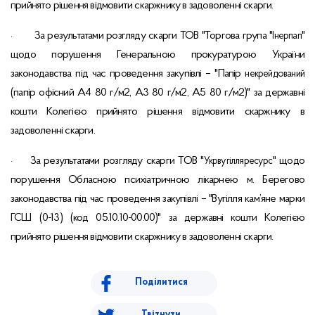
прийнято рішення відмовити скаржнику в задоволенні скарги.
За результатами розгляду скарги ТОВ "Торгова група "
"
·
Інерпап
щодо порушення Генеральною прокуратурою України
законодавства під час проведення закупівлі – "Папір
некрейдований
(папір офісний А4 80 г/м2, А3 80 г/м2, А5 80 г/м2)" за державні
кошти Колегією прийнято рішення відмовити скаржнику в
задоволенні скарги.
За результатами розгляду скарги ТОВ "
" щодо
·
Укрвугілляресурс
порушення Обласною психіатричною лікарнею м. Берегово
законодавства під час проведення закупівлі – "Вугілля кам’яне марки
ГСШ (0-13) (код 05.10.10-00.00)" за державні кошти Колегією
прийнято рішення відмовити скаржнику в задоволенні скарги.
Поділитися
Твітнути