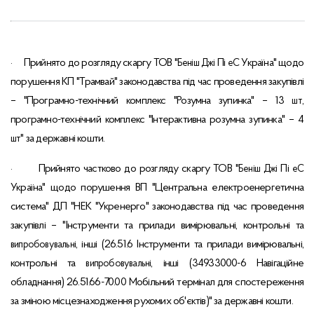
Прийнято до розгляду скаргу ТОВ "
Пі
Україна" щодо
·
Беніш
Джі
еС
порушення КП "Трамвай" законодавства під час проведення закупівлі
– "Програмно-технічний комплекс "Розумна зупинка" – 13
,
шт
програмно-технічний комплекс "Інтерактивна розумна зупинка" – 4
" за державні кошти.
шт
Прийнято частково до розгляду скаргу ТОВ "
Пі
·
Беніш
Джі
еС
Україна" щодо порушення ВП "Центральна електроенергетична
система" ДП "НЕК "Укренерго" законодавства під час проведення
закупівлі – "Інструменти та прилади вимірювальні, контрольні та
, інші (26.51.6 Інструменти та прилади вимірювальні,
випробовувальні
контрольні та
, інші (34933000-6 Навігаційне
випробовувальні
обладнання) 26.51.66-70.00 Мобільний термінал для спостереження
за зміною місцезнаходження рухомих об'єктів)" за державні кошти.