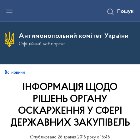
П
Пошук
е
р
е
й
т
Антимонопольний комітет України
и
д
Офіційний вебпортал
о
о
с
н
о
в
Всі новини
н
о
ІНФОРМАЦІЯ ЩОДО
г
о
РІШЕНЬ ОРГАНУ
в
м
і
ОСКАРЖЕННЯ У СФЕРІ
с
т
ДЕРЖАВНИХ ЗАКУПІВЕЛЬ
у
Опубліковано 26 травня 2016 року о 15:46