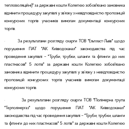
теплоізоляційні)" за державні кошти Колегією зобов'язано замовника
відмінити процедуру закупівлі у зв’язку з невідповідністю пропозицій
конкурсних торгів учасників вимогам документації конкурсних
торгів.
За результатами розгляду скарги ТОВ "
" щодо
·
Ельпласт-Львів
порушення ПАТ "АК
" законодавства під час
Київводоканал
проведення закупівлі – "Труби, трубки, шланги та фітинги до них
пластмасові" 5 лотів" за державні кошти Колегією зобов'язано
замовника відмінити процедуру закупівлі у зв’язку з невідповідністю
пропозицій конкурсних торгів учасників вимогам документації
конкурсних торгів.
За результатами розгляду скарги ТОВ "Полімерна група
·
"
" щодо порушення ПАТ "АК
"
Терполімергаз
Київводоканал
законодавства під час проведення закупівлі – "Труби, трубки, шланги
та фітинги до них пластмасові" 5 лотів" за державні кошти Колегією