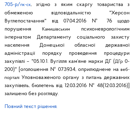
705-р/
, згідно з яким скаргу товариства з
пк-ск
обмеженою відповідальністю "Херсон
Вуглепостачання" від 07.04.2016 № 76 щодо
порушення
психоневрологічним
Камишівським
інтернатом Департаменту соціального захисту
населення Донецької обласної державної
адміністрації порядку проведення процедури
закупівлі – "05.10.1. Вугілля кам’яне марки ДГ
(
0-
ДГр
200)" [оголошення № 073934, оприлюднене на
веб-
Уповноваженого органу з питань державних
порталі
закупівель, бюлетень від 12.03.2016 № 48(12.03.2016)]
залишено без розгляду.
Повний текст рішення.