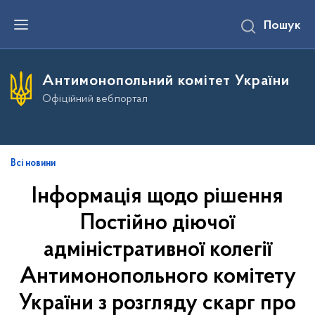
П
Пошук
е
р
е
й
т
Антимонопольний комітет України
и
д
Офіційний вебпортал
о
о
с
н
о
в
Всі новини
н
о
Інформація щодо рішення
г
о
Постійно діючої
в
м
і
адміністративної колегії
с
т
Антимонопольного комітету
у
України з розгляду скарг про