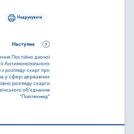
Надрукувати
Наступна
ення Постійно діючої
гії Антимонопольного
 з розгляду скарг про
а у сфері державних
совно розгляду скарги
їнського об'єднання
"Політехмед"