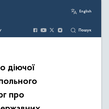
English
Пошук
У
о діючої
опольного
рг про
державних