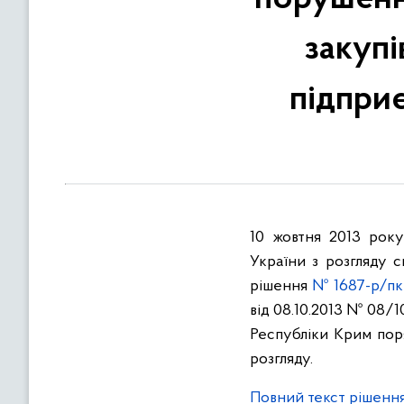
в
м
закупі
і
с
підпр
т
у
10 жовтня 2013 рок
України з розгляду 
рішення
№ 1687-р/пк
від 08.10.2013 № 08/
Республіки Крим поря
розгляду.
Повний текст рішення