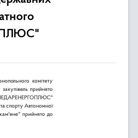
ватного
ОПЛЮС"
нопольного комітету
 закупівель прийнято
"ВУГЛЕДАРЕНЕРГОПЛЮС"
 та спорту Автономної
 кам'яне" прийнято до