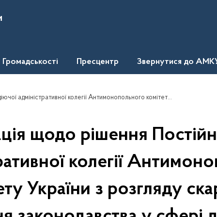
и
Громадськості
Пресцентр
Звернутися до АМК
України з розгляду скарг про порушення законодавства у сфері державних закупівель стосовно скарги приватного підприємства "ВУГЛЕДАРЕНЕРГОПЛЮС"
ція щодо рішення Постійн
ративної колегії Антимон
ету України з розгляду ска
я законодавства у сфері 