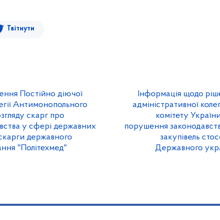
Твітнути
ення Постійно діючої
Інформація щодо ріш
легії Антимонопольного
адміністративної коле
озгляду скарг про
комітету України
вства у сфері державних
порушення законодавств
 скарги державного
закупівель сто
ання "Політехмед"
Державного укра