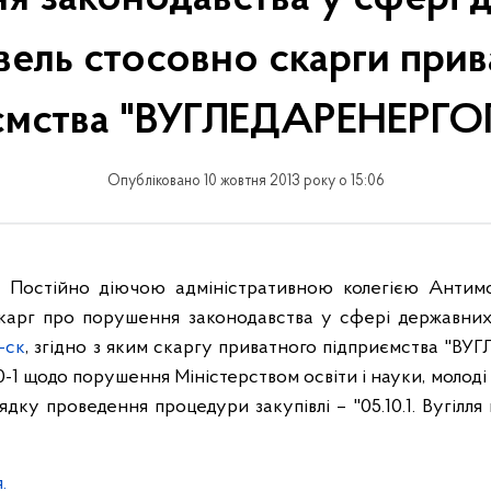
вель стосовно скарги при
иємства "ВУГЛЕДАРЕНЕРГ
Опубліковано 10 жовтня 2013 року о 15:06
у Постійно діючою адміністративною колегією Антимо
скарг про порушення законодавства у сфері державних
-ск
, згідно з яким скаргу приватного підприємства 
10-1 щодо порушення Міністерством освіти і науки, молоді
дку проведення процедури закупівлі – "05.10.1. Вугілля
.