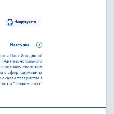
Надрукувати
Наступна
ення Постійно діючої
гії Антимонопольного
 з розгляду скарг про
а у сфері державних
о скарги товариства з
ністю "Техкомплект"