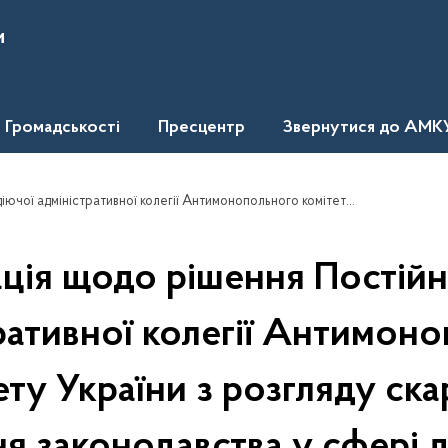
и
Громадськості
Пресцентр
Звернутися до АМК
раїни з розгляду скарг про порушення законодавства у сфері державних закупівель стосовно скарги товариства з обмеженою відповідальністю "Альфа-12
ція щодо рішення Постійн
ративної колегії Антимон
ету України з розгляду ска
я законодавства у сфері 