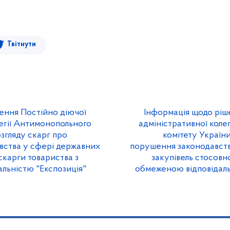
Твітнути
ення Постійно діючої
Інформація щодо ріш
легії Антимонопольного
адміністративної коле
озгляду скарг про
комітету України
вства у сфері державних
порушення законодавств
скарги товариства з
закупівель стосовн
льністю "Експозиція"
обмеженою відповідаль