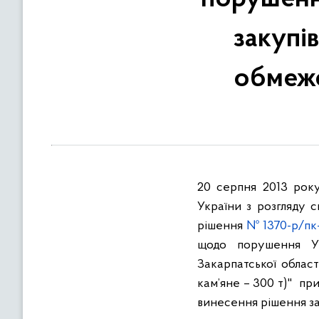
в
м
закупі
і
с
обмеже
т
у
20 серпня 2013 рок
України з розгляду 
рішення
№ 1370-р/пк
щодо порушення Упр
Закарпатської област
кам’яне – 300 т)"
при
винесення рішення за