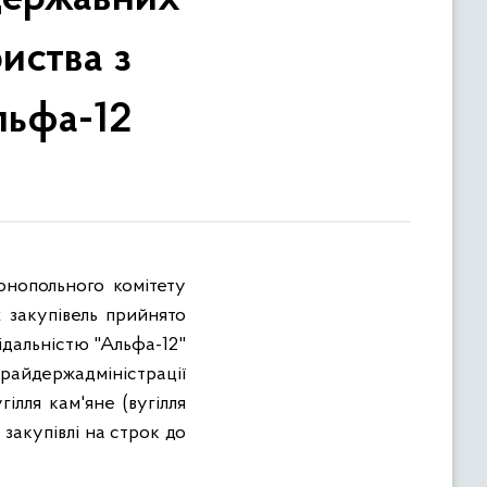
иства з
льфа-12
нопольного комітету
 закупівель прийнято
ідальністю "Альфа-12"
айдержадміністрації
ілля кам'яне (вугілля
закупівлі на строк до