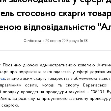
вель стосовно скарги товар
ною відповідальністю "А
Опубліковано 20 серпня 2013 року о 16:38
у Постійно діючою адміністративною колегією Антимо
скарг про порушення законодавства у сфері державних
-ск
, згідно з яким скаргу товариства з обмеженою відпов
авлінням освіти, молоді та спорту Берегівської р
і порядку проведення процедури закупівлі – "05.10.1. Вуг
йнято до розгляду та призупинено зазначену процедуру 
 скаргою.