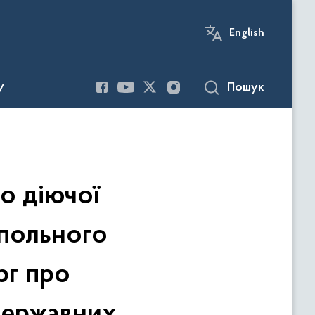
English
Пошук
У
о діючої
опольного
рг про
державних