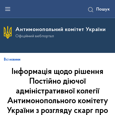
П
Пошук
е
р
е
й
т
Антимонопольний комітет України
и
д
Офіційний вебпортал
о
о
с
н
о
в
Всі новини
н
о
Інформація щодо рішення
г
о
Постійно діючої
в
м
і
адміністративної колегії
с
т
Антимонопольного комітету
у
України з розгляду скарг про