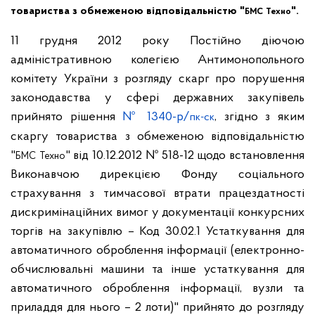
товариства з обмеженою відповідальністю "
".
БМС
Техно
11 грудня 2012 року Постійно діючою
адміністративною колегією Антимонопольного
комітету України з розгляду скарг про порушення
законодавства у сфері державних закупівель
прийнято рішення
№ 1340-р/
, згідно з яким
пк-ск
скаргу товариства з обмеженою відповідальністю
"
" від 10.12.2012 № 518-12 щодо встановлення
БМС
Техно
Виконавчою дирекцією Фонду соціального
страхування з тимчасової втрати працездатності
дискримінаційних вимог у документації конкурсних
торгів на закупівлю – Код 30.02.1 Устаткування для
автоматичного оброблення інформації (електронно-
обчислювальні машини та інше устаткування для
автоматичного оброблення інформації, вузли та
приладдя для нього – 2 лоти)" прийнято до розгляду