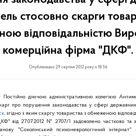
вель стосовно скарги товар
ою відповідальністю Ви
комерційна фірма "ДКФ".
Опубліковано 29 серпня 2012 року о 18:56
у Постійно діючою адміністративною колегією Антимо
скарг про порушення законодавства у сфері державних
ск
, згідно з яким скаргу товариства з обмеженою відпов
КФ" від 27.07.2012 № 2707/1 задоволено частково та 
танову "Соколінський психоневрологічний інтернат" 