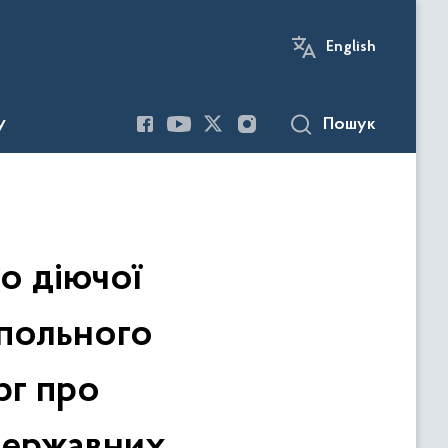
English
Пошук
У
о діючої
опольного
рг про
державних