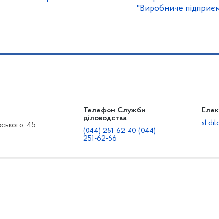
"Виробниче підприємс
Телефон Служби
Елек
діловодства
sl.d
вського, 45
(044) 251-62-40 (044)
251-62-66