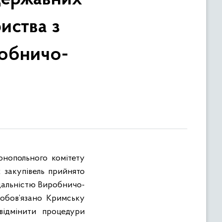
иства з
робничо-
нопольного комітету
 закупівель прийнято
ідальністю Виробничо-
зобов’язано Кримську
відмінити процедури