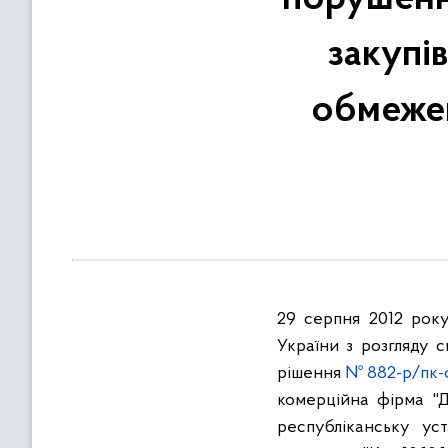
в
м
закупі
і
с
обмежен
т
у
29 серпня 2012 рок
України з розгляду 
рішення
№ 882-р/пк-
комерційна фірма "Д
республіканську ус