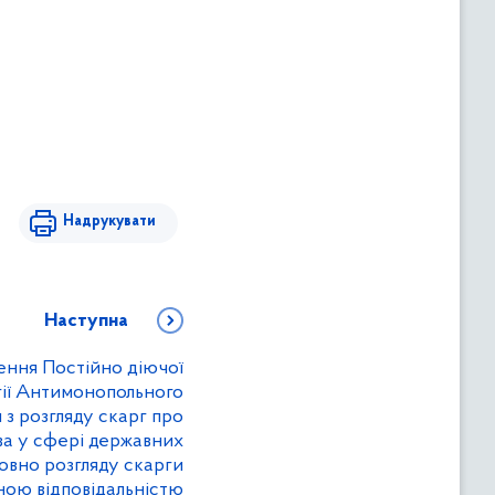
Надрукувати
Наступна
ення Постійно діючої
гії Антимонопольного
 з розгляду скарг про
а у сфері державних
совно розгляду скарги
ною відповідальністю