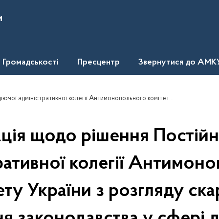
и
Громадськості
Пресцентр
Звернутися до АМК
озгляду скарг про порушення законодавства у сфері державних закупівель стосовно скарги товариства з обмеженою відповідальністю Виробничо-комерційна фірма "ДКФ".
ція щодо рішення Постійн
ративної колегії Антимон
ету України з розгляду ска
я законодавства у сфері 