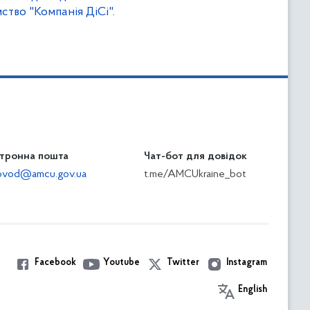
тво "Компанія ДіСі".
тронна пошта
Чат-бот для довідок
ilovod@amcu.gov.ua
t.me/AMCUkraine_bot
Facebook
Youtube
Twitter
Instagram
English