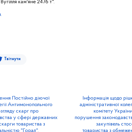
1 Вугілля кам'яне 2476 т".
.
Твітнути
ення Постійно діючої
Інформація щодо ріш
легії Антимонопольного
адміністративної коле
озгляду скарг про
комітету України
вства у сфері державних
порушення законодавств
скарги товариства з
закупівель сто
льністю "Горал".
товариства з обмеже