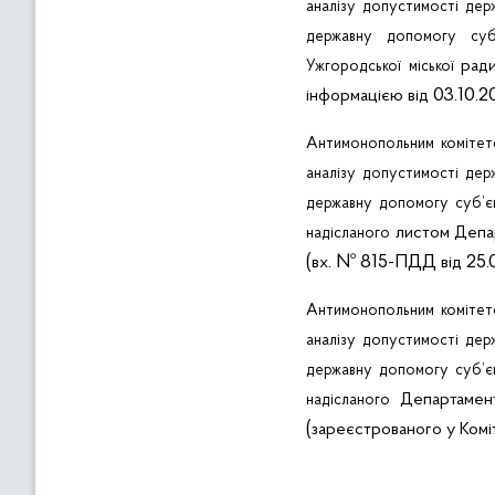
аналізу
допустимості
дер
державну
допомогу
суб
рад
Ужгородської
міської
03.10.2
інформацією
від
Антимонопольним
коміте
аналізу
допустимості
дер
державну
допомогу
суб’є
листом Депа
надісланого
(
. № 815-ПДД
25.0
вх
від
Антимонопольним
коміте
аналізу
допустимості
дер
державну
допомогу
суб’є
Департаме
надісланого
(
зареєстрованого
у
Комі