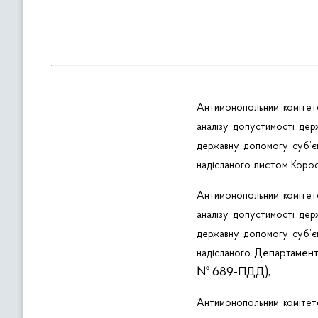
в
м
і
с
т
у
Антимонопольним
коміте
аналізу
допустимості
дер
державну
допомогу
суб’є
листом
надісланого
Корос
Антимонопольним
коміте
аналізу
допустимості
дер
державну
допомогу
суб’є
Департамен
надісланого
№ 689-ПДД),
Антимонопольним
коміте