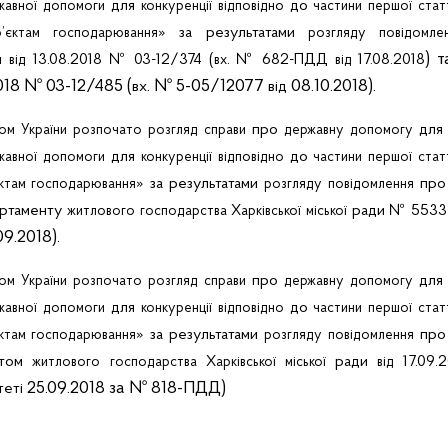
для
до
жавної
допомоги
конкуренції
відповідно
частини
першої
стат
» за результатами
’єктам
господарювання
розгляду
повідомле
) 
и
13.08.2018 № 03-12/374 (
. № 682-ПДД
17.08.2018
від
вх
від
018 № 03-12/485 (
. № 5-05/12077
08.10.2018).
вх
від
про
дл
том
України
розпочато
розгляд
справи
державну
допомогу
для
до
жавної
допомоги
конкуренції
відповідно
частини
першої
стат
» за результатами
пр
ктам
господарювання
розгляду
повідомлення
ртаменту
ради № 5533
житлового
господарства
Харківської
міської
9.2018).
про
дл
том
України
розпочато
розгляд
справи
державну
допомогу
для
до
жавної
допомоги
конкуренції
відповідно
частини
першої
стат
» за результатами
пр
ктам
господарювання
розгляду
повідомлення
нтом
ради
17.09.2
житлового
господарства
Харківської
міської
від
25.09.2018 за № 818-ПДД)
теті