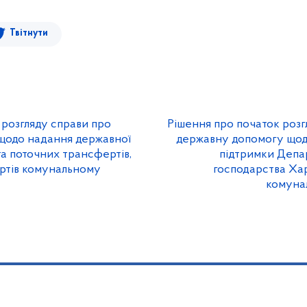
Твітнути
 розгляду справи про
Рішення про початок розг
щодо надання державної
державну допомогу щод
та поточних трансфертів,
підтримки Депа
ртів комунальному
господарства Хар
комуна