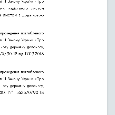
11 Закону
«Про
ті
України
,
листом
ння
надісланого
та листом з
додатковою
я
проведення
поглибленого
11 Закону
«Про
ті
України
о
,
нову
державну
допомогу
/90-18
17.09.2018
/0
від
я
проведення
поглибленого
11 Закону
«Про
ті
України
о
,
нову
державну
допомогу
№ 5535/0/90-18
018