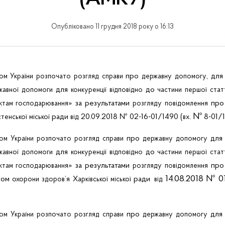
Опубліковано 11 грудня 2018 року о 16:13
про
, дл
том
України
розпочато
розгляд
справи
державну
допомогу
для
до
жавної
допомоги
конкуренції
відповідно
частини
першої
стат
» за результатами
пр
ктам
господарювання
розгляду
повідомлення
. №
ради
20.09.2018 № 02-16-01/1490 (
8-01/
тенської
міської
від
вх
про
дл
том
України
розпочато
розгляд
справи
державну
допомогу
для
до
жавної
допомоги
конкуренції
відповідно
частини
першої
стат
» за результатами
пр
ктам
господарювання
розгляду
повідомлення
14.08.2018 № 01
том
ради
охорони
здоров’я
Харківської
міської
від
про
дл
том
України
розпочато
розгляд
справи
державну
допомогу