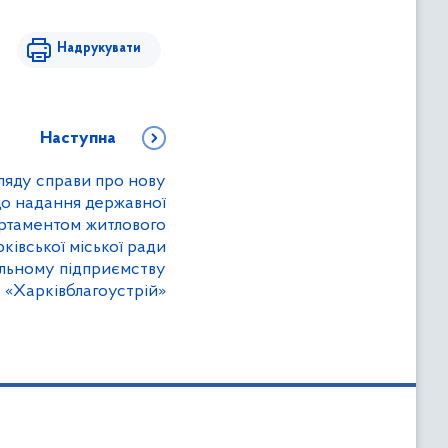
Надрукувати
Наступна
ляду справи про нову
о надання державної
ртаментом житлового
ківської міської ради
льному підприємству
«Харківблагоустрій»