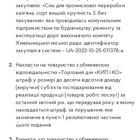
закупівлю: «Сіль для промислової переробки
кам’яна, сорт вищий, крупність 3, без
пакування», яка проводилась комунальним
підприємством по будівництву, ремонту та
експлуатації доріг виконавчого комітету
Хмельницької міської ради, ідентифікатор
закупівлі в системі – UA-2022-10-25-011378-a.
Накласти на товариство з обмеженою
відповідальністю «Торговий дім «КИП І КО»
штраф у розмірі до десяти відсотків доходу
(виручки) суб’єкта господарювання від
реалізації продукції (товарів, робіт, послуг) за
останній звітний рік, що передував року, в якому
накладається штраф, за порушення, яке
зазначене в пункті 1 резолютивної частини
цього подання.
Визнати, що товариство з обмеженою