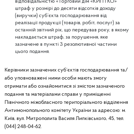
відповідальністю «Торговий дім «КИП І КО»
штраф у розмірі до десяти відсотків доходу
(виручки) суб’єкта господарювання від
реалізації продукції (товарів, робіт, послуг) за
останній звітний рік, що передував року, в якому
накладається штраф, за порушення, яке
зазначене в пункті 3 резолютивної частини
цього подання.
Керівники зазначених суб’єктів господарювання та/
або уповноважені ними особи мають змогу
отримати або ознайомитися зі змістом зазначеного
подання та матеріалами справи у приміщенні
Північного міжобласного територіального відділення
Антимонопольного комітету України за адресою: м.
Київ, вул. Митрополита Василя Липківського, 45, тел.
(044) 248-04-62.