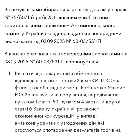
За результатами збирання та аналізу доказів у справі
№ 76/60/116-рп/к.25 Північним міжобласним
територіальним відділенням Антимонопольного
комітету України складено подання з попередніми
висновками від 03.09.2025 № 60-03/531-П.
Відповідно до подання з попередніми висновками від
03.09.2025 № 60-03/531-П пропонується:
Визнати, що товариство з обмеженою
відповідальністю «Торговий дім «КИП І КО» та
фізична особа-підприємець Романенко Максим
Юрійович вчинили порушення, передбачене
пунктом 1 статті 50, пунктом 4 частини другої
статті 6 Закону України «Про захист
економічної конкуренції», у вигляді
антиконкурентних узгоджених дій, які
стосуються спотворення результатів торгів на