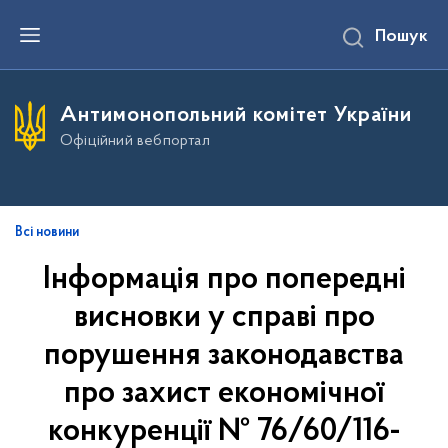
П
Пошук
е
р
е
й
т
Антимонопольний комітет України
и
д
Офіційний вебпортал
о
о
с
н
о
в
Всі новини
н
о
Інформація про попередні
г
о
висновки у справі про
в
м
і
порушення законодавства
с
т
про захист економічної
у
конкуренції № 76/60/116-