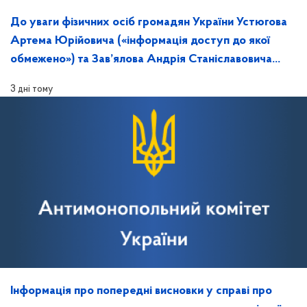
До уваги фізичних осіб громадян України Устюгова
Артема Юрійовича («інформація доступ до якої
обмежено») та Зав’ялова Андрія Станіславовича
(«інформація доступ до якої обмежено»)
3 дні тому
Інформація про попередні висновки у справі про