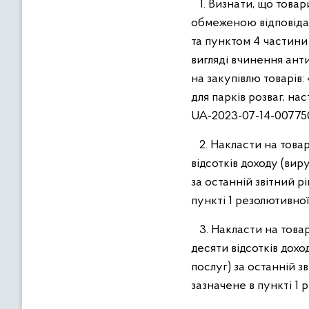
1. Визнати, що товар
обмеженою відповіда
та пунктом 4 частини 
вигляді вчинення ант
на закупівлю товарів
для парків розваг, на
UA-2023-07-14-007750
2. Накласти на товар
відсотків доходу (виру
за останній звітний р
пункті 1 резолютивно
3. Накласти на това
десяти відсотків доход
послуг) за останній з
зазначене в пункті 1