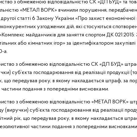
иство з обмеженою відповідальністю СК «ДП БУД» та тов
льністю «МЕТАЛ ВОРК» вчинили порушення, передбачене 
другої статті 6 Закону України «Про захист економічної 
иконкурентних узгоджених дій, які стосуються спотворенн
: «Комплекс майданчиків для заняття спортом ДК 021:2015
стільних або кімнатних ігор» за ідентифікатором закупівлі
-a.
иство з обмеженою відповідальністю СК «ДП БУД» штраф
чки) суб’єкта господарювання від реалізації продукції (тов
ік, що передував року, в якому накладається штраф, за п
ї частини подання з попередніми висновками.
риство з обмеженою відповідальністю «МЕТАЛ ВОРК» штр
у (виручки) суб’єкта господарювання від реалізації продук
вітний рік, що передував року, в якому накладається штр
 резолютивної частини подання з попередніми висновками