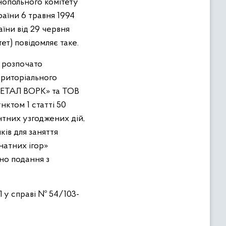
нопольного комітету
раїни 6 травня 1994
їни від 29 червня
ет) повідомляє таке.
ї розпочато
ериторіального
ЕТАЛ ВОРК» та ТОВ
ктом 1 статті 50
нтних узгоджених дій,
ків для заняття
натних ігор»
ено подання з
П у справі № 54/103-