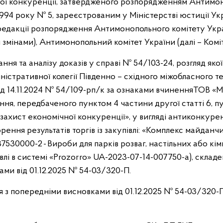
ної конкуренції, затвердженого розпорядженням Антимо
 1994 року № 5, зареєстрованим у Міністерстві юстиції Ук
редакції розпорядження Антимонопольного комітету Укра
і змінами), Антимонопольний комітет України (далі – Коміт
ння та аналізу доказів у справі № 54/103-24, розгляд яко
істративної колегії Південно – східного міжобласного т
ід 14.11.2024 № 54/109-рп/к за ознаками вчинення
ТОВ «М
я, передбаченого пунктом 4 частини другої статті 6, пун
захист економічної конкуренції», у вигляді антиконкуре
рення результатів торгів із закупівлі: «Комплекс майданчи
37530000-2 - Вироби для парків розваг, настільних або кім
влі в системі «Prozorro» UA-2023-07-14-007750-а), склад
ми від 01.12.2025 № 54-03/320-П.
я з попередніми висновками від 01.12.2025 № 54-03/320-