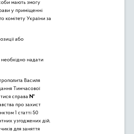
соби мають змогу
рави у приміщенні
о комітету України за
озиції або
, необхідно надати
итрополита Василя
дання Тимчасової
датися справа
№
вства про захист
ктом 1 статті 50
нтних узгоджених дій,
чиків для заняття