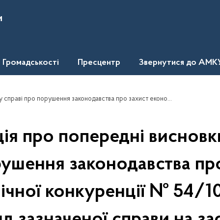
и
Громадськості
Пресцентр
Звернутися до АМК
ної конкуренції № 54/103-24 та розгляд зазначеної справи на засіданні Тимчасової адміністративної колегії Антимонопольного комітету України
ія про попередні висновки
ушення законодавства пр
ічної конкуренції № 54/10
д зазначеної справи на за