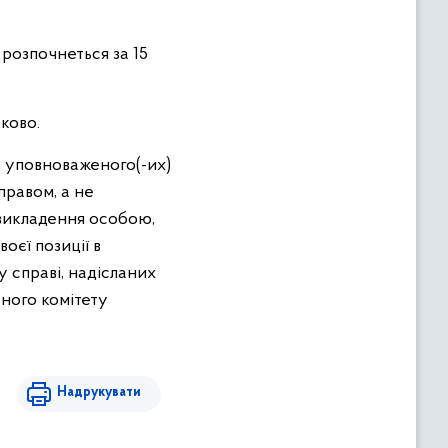
 розпочнеться за 15
ково.
уповноваженого(-их)
 правом, а не
 викладення особою,
оєї позиції в
 справі, надісланих
ного комітету
Надрукувати