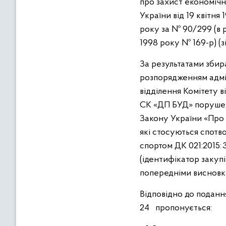
про захист економіч
України від 19 квітня
року за № 90/299 (в 
1998 року № 169-р) (з
За результатами збира
розпорядженням адмін
відділення Комітету в
СК «ДП БУД» порушенн
Закону України «Про 
які стосуються спотво
спортом ДК 021:2015: 
(ідентифікатор закупі
попередніми висновка
Відповідно до поданн
24 пропонується: