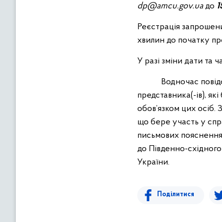
dp@amcu.gov.ua
до
1
Реєстрація запрошени
хвилин до початку пр
У разі зміни дати та 
Водночас повідомля
представника(-ів), які
обов’язком цих осіб.
що бере участь у спр
письмових поясненнях
до Південно-східного
України.
Поділитися