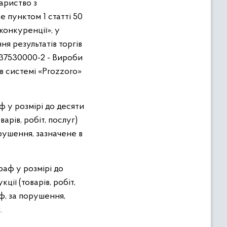
ариство з
пунктом 1 статті 50
конкуренції», у
я результатів торгів
: 37530000-2 - Вироби
 в системі «Prozzoro»
 у розмірі до десяти
арів, робіт, послуг)
орушення, зазначене в
аф у розмірі до
ції (товарів, робіт,
аф, за порушення,
.