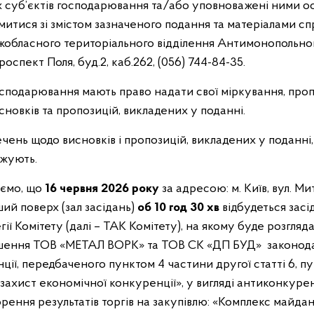
х суб’єктів господарювання та/або уповноважені ними о
итися зі змістом зазначеного подання та матеріалами сп
жобласного територіального відділення Антимонопольног
роспект Поля, буд.2, каб.262, (056) 744-84-35.
осподарювання мають право надати свої міркування, проп
новків та пропозицій, викладених у поданні.
ечень щодо висновків і пропозицій, викладених у поданні
джують.
яємо, що
16 червня 2026
року
за адресою: м. Київ, вул. М
ший поверх (зал засідань)
об 10 год 30 хв
відбудеться засі
гії Комітету (далі – ТАК Комітету), на якому буде розгля
ушення ТОВ «МЕТАЛ ВОРК» та ТОВ СК «ДП БУД» законода
ії, передбаченого пунктом 4 частини другої статті 6, пун
захист економічної конкуренції», у вигляді антиконкуре
рення результатів торгів на закупівлю: «Комплекс майдан