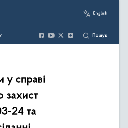
English
Пошук
У
 у справі
о захист
3-24 та
сіданні