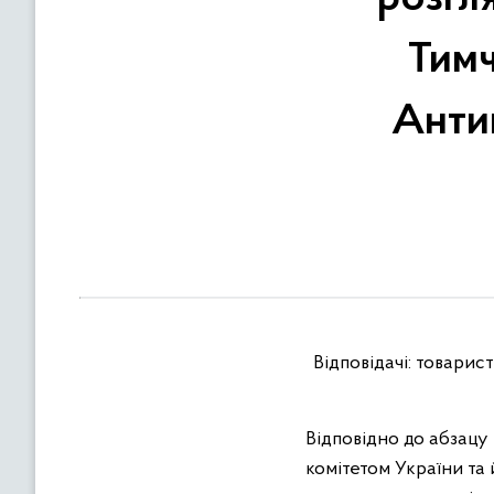
в
м
Тимч
і
с
Анти
т
у
Відповідачі: товари
Відповідно до абзацу
комітетом України та