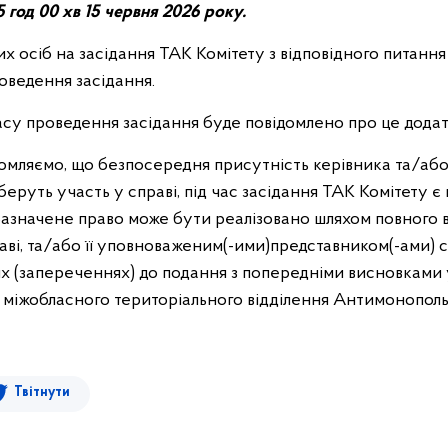
5 год 00 хв 15 червня 2026 року.
х осіб на засідання ТАК Комітету з відповідного питання
оведення засідання.
часу проведення засідання буде повідомлено про це додат
ємо, що безпосередня присутність керівника та/або 
 беруть участь у справі, під час засідання ТАК Комітету є
 Зазначене право може бути реалізовано шляхом повного
аві, та/або її уповноваженим(-ими)
представником(-ами) св
 (запереченнях) до подання з попередніми висновками у
 міжобласного територіального відділення Антимонополь
Твітнути