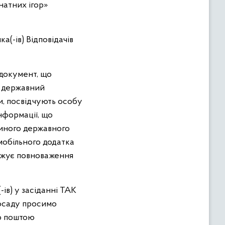
натних ігор»
а(-ів) Відповідачів
 документ, що
й державний
и, посвідчують особу
нформації, що
диного державного
мобільного додатка
рджує повноваження
в) у засіданні ТАК
 посаду просимо
ою поштою