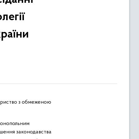
легії
раїни
вариство з обмеженою
имонопольним
рушення законодавства