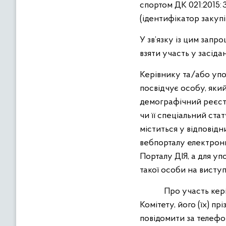
спортом ДК 021:2015: 
(ідентифікатор закупі
У зв’язку із цим запр
взяти участь у засіда
Керівнику та/або упо
посвідчує особу, яки
демографічний реєст
чи її спеціальний ст
міститься у відпові
вебпорталу електронн
Порталу ДІЯ, а для у
такої особи на виступ
Про участь керівник
Комітету, його (їх) пр
повідомити за телефо