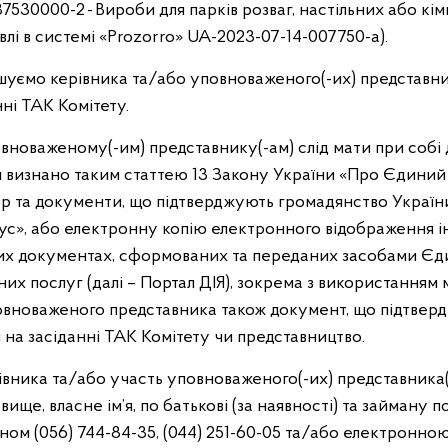
37530000-2 - Вироби для парків розваг, настільних або кім
влі в системі «Prozorro» UA-2023-07-14-007750-а).
ошуємо керівника та/або уповноваженого(-их) представник
нні ТАК Комітету.
вноваженому(-им) представнику(-ам) слід мати при собі
й визнано таким статтею 13 Закону України «Про Єдини
р та документи, що підтверджують громадянство Україн
атус», або електронну копію електронного відображення і
дних документах, сформованих та переданих засобами Є
их послуг (далі – Портал ДІЯ), зокрема з використанням 
повноваженого представника також документ, що підтве
 на засіданні ТАК Комітету чи представництво.
а та/або участь уповноваженого(-их) представника(-і
ізвище, власне ім’я, по батькові (за наявності) та займану
ном (056) 744-84-35, (044) 251-60-05 та/або електронн