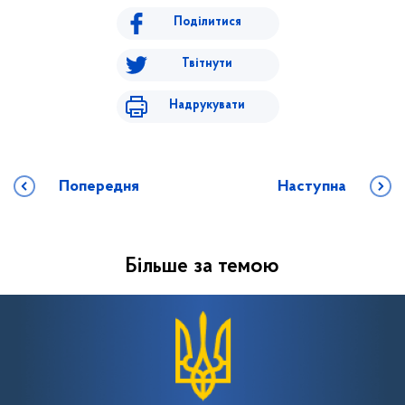
Поділитися
Твітнути
Надрукувати
Попередня
Наступна
Більше за темою