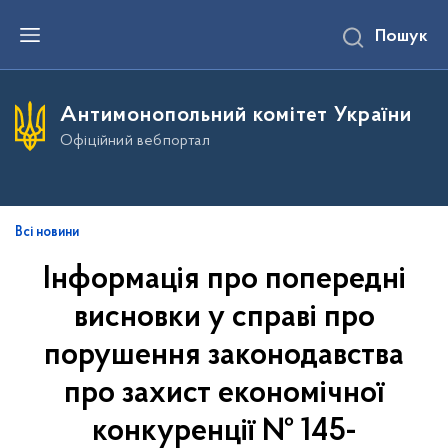
П
Пошук
е
р
е
й
т
Антимонопольний комітет України
и
д
Офіційний вебпортал
о
о
с
н
о
в
Всі новини
н
о
Інформація про попередні
г
о
висновки у справі про
в
м
і
порушення законодавства
с
т
про захист економічної
у
конкуренції № 145-