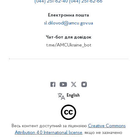
(044) 251-62-40 (044) 251-62-66
Електронна пошта
sl.dilovod@amcu.gov.ua
Чат-бот для довідок
t.me/AMCUkraine_bot
English
Весь контент доступний за ліцензією
Creative Commons
Attribution 4.0 International license
, якщо не зазначено