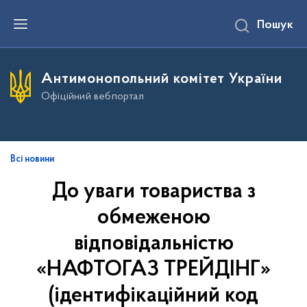
П
Пошук
е
р
е
й
т
Антимонопольний комітет України
и
д
Офіційний вебпортал
о
о
с
н
о
в
Всі новини
н
о
До уваги товариства з
г
о
обмеженою
в
м
і
відповідальністю
с
т
«НАФТОГАЗ ТРЕЙДІНГ»
у
(ідентифікаційний код