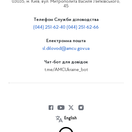
03035, м. Київ, вул. Митрополита Василя Липківського,
45
Телефон Служби діловодства
(044) 251-62-40 (044) 251-62-66
Електронна пошта
sl.dilovod@amcu.gov.ua
Чат-бот для довідок
t.me/AMCUkraine_bot
English