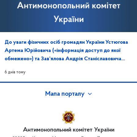
До уваги фізичних осіб громадян України Устюгова
Артема Юрійовича («інформація доступ до якої
обмежено») та Зав’ялова Андрія Станіславовича
(«інформація доступ до якої обмежено»)
6 днів тому
Мапа порталу
Антимонопольний комітет України