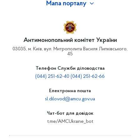
Мапа порталу
Антимонопольний комітет України
03035, м. Київ, вул. Митрополита Василя Липківського,
45
Телефон Служби діловодства
(044) 251-62-40 (044) 251-62-66
Електронна пошта
sl.dilovod@amcu.gov.ua
Чат-бот для довідок
t.me/AMCUkraine_bot