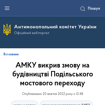
П
Пошук
е
р
е
й
т
Антимонопольний комітет України
и
д
Офіційний вебпортал
о
о
с
н
о
в
Всі новини
н
о
АМКУ викрив змову на
г
о
будівництві Подільського
в
м
і
мостового переходу
с
т
у
Опубліковано 20 жовтня 2022 року о 12:48