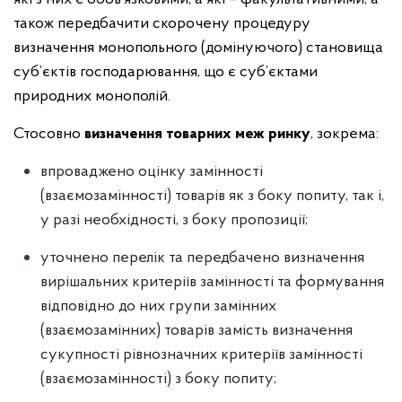
також передбачити скорочену процедуру
визначення монопольного (домінуючого) становища
суб’єктів господарювання, що є суб’єктами
природних монополій.
Стосовно
визначення
товарних меж ринку
, зокрема:
впроваджено оцінку замінності
(взаємозамінності) товарів як з боку попиту, так і,
у разі необхідності, з боку пропозиції;
уточнено перелік та передбачено визначення
вирішальних критеріїв замінності та формування
відповідно до них групи замінних
(взаємозамінних) товарів замість визначення
сукупності рівнозначних критеріїв замінності
(взаємозамінності) з боку попиту;