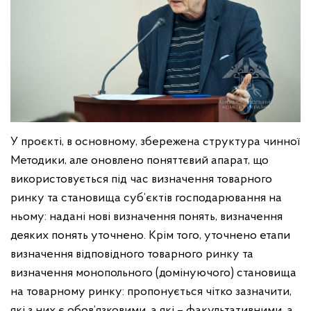
У проєкті, в основному, збережена структура чинної
Методики, але оновлено поняттєвий апарат, що
використовується під час визначення товарного
ринку та становища суб’єктів господарювання на
ньому: надані нові визначення понять, визначення
деяких понять уточнено. Крім того, уточнено етапи
визначення відповідного товарного ринку та
визначення монопольного (домінуючого) становища
на товарному ринку: пропонується чітко зазначити,
які з них є обов’язковими, а які – факультативними, а