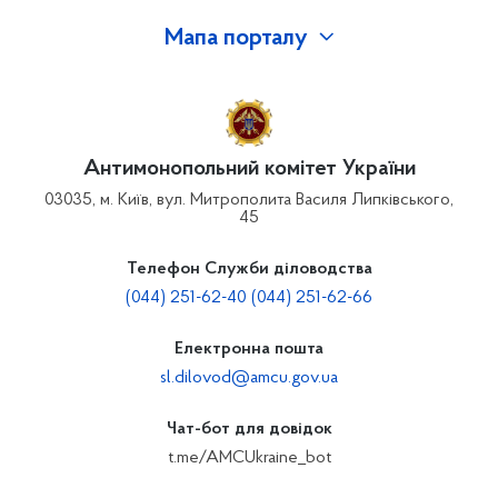
Мапа порталу
Антимонопольний комітет України
03035, м. Київ, вул. Митрополита Василя Липківського,
45
Телефон Служби діловодства
(044) 251-62-40 (044) 251-62-66
Електронна пошта
sl.dilovod@amcu.gov.ua
Чат-бот для довідок
t.me/AMCUkraine_bot