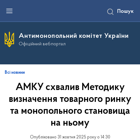
П
Пошук
е
р
е
й
т
Антимонопольний комітет України
и
д
Офіційний вебпортал
о
о
с
н
о
в
Всі новини
н
о
АМКУ схвалив Методику
г
о
визначення товарного ринку
в
м
і
та монопольного становища
с
т
на ньому
у
Опубліковано 31 жовтня 2025 року о 14:30