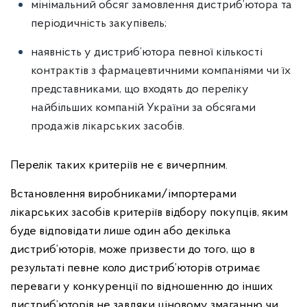
мінімальний обсяг замовлення дистриб’ютора та
періодичність закупівель;
наявність у дистриб’ютора певної кількості
контрактів з фармацевтичними компаніями чи їх
представниками, що входять до переліку
найбільших компаній України за обсягами
продажів лікарських засобів.
Перелік таких критеріїв не є вичерпним.
Встановлення виробниками/імпортерами
лікарських засобів критеріїв відбору покупців, яким
буде відповідати лише один або декілька
дистриб’юторів, може призвести до того, що в
результаті певне коло дистриб’юторів отримає
переваги у конкуренції по відношенню до інших
дистриб’юторів не завдяки ціновому змаганню чи