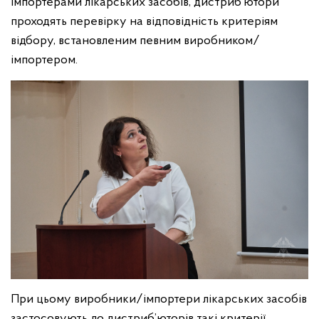
імпортерами лікарських засобів, дистриб’ютори
проходять перевірку на відповідність критеріям
відбору, встановленим певним виробником/
імпортером.
При цьому виробники/імпортери лікарських засобів
застосовують до дистриб’юторів такі критерії