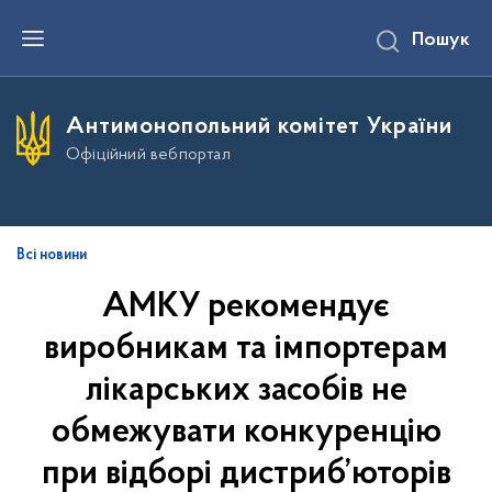
П
Пошук
е
р
е
й
т
Антимонопольний комітет України
и
д
Офіційний вебпортал
о
о
с
н
о
в
Всі новини
н
о
АМКУ рекомендує
г
о
виробникам та імпортерам
в
м
і
лікарських засобів не
с
т
обмежувати конкуренцію
у
при відборі дистриб’юторів