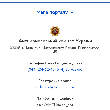
Мапа порталу
Антимонопольний комітет України
03035, м. Київ, вул. Митрополита Василя Липківського,
45
Телефон Служби діловодства
(044) 251-62-40 (044) 251-62-66
Електронна пошта
sl.dilovod@amcu.gov.ua
Чат-бот для довідок
t.me/AMCUkraine_bot