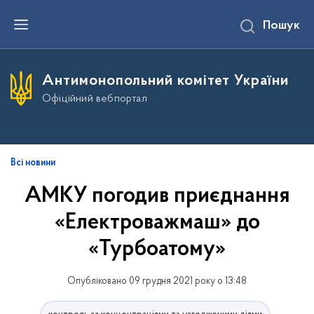
П
Пошук
е
р
е
й
т
Антимонопольний комітет України
и
д
Офіційний вебпортал
о
о
с
н
о
в
Всі новини
н
о
АМКУ погодив приєднання
г
о
«Електроважмаш» до
в
м
і
«Турбоатому»
с
т
у
Опубліковано 09 грудня 2021 року о 13:48