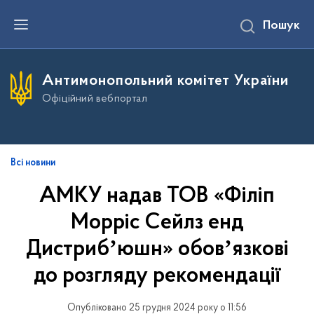
П
Пошук
е
р
е
й
т
Антимонопольний комітет України
и
д
Офіційний вебпортал
о
о
с
н
о
в
Всі новини
н
о
АМКУ надав ТОВ «Філіп
г
о
Морріс Сейлз енд
в
м
і
Дистрибʼюшн» обовʼязкові
с
т
до розгляду рекомендації
у
Опубліковано 25 грудня 2024 року о 11:56