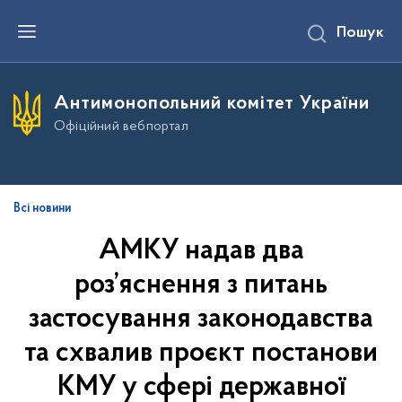
П
Пошук
е
р
е
й
т
Антимонопольний комітет України
и
д
Офіційний вебпортал
о
о
с
н
о
в
Всі новини
н
о
АМКУ надав два
г
о
роз’яснення з питань
в
м
і
застосування законодавства
с
т
та схвалив проєкт постанови
у
КМУ у сфері державної