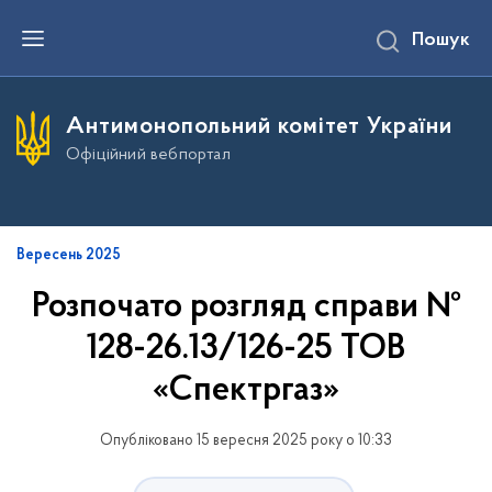
П
Пошук
е
р
е
й
т
Антимонопольний комітет України
и
д
Офіційний вебпортал
о
о
с
н
о
в
Вересень 2025
н
о
Розпочато розгляд справи №
г
о
128-26.13/126-25 ТОВ
в
м
і
«Спектргаз»
с
т
у
Опубліковано 15 вересня 2025 року о 10:33