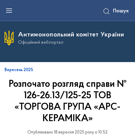
П
Пошук
е
р
е
й
т
Антимонопольний комітет України
и
д
Офіційний вебпортал
о
о
с
н
о
в
Вересень 2025
н
о
Розпочато розгляд справи №
г
о
126-26.13/125-25 ТОВ
в
м
і
«ТОРГОВА ГРУПА «АРС-
с
т
КЕРАМІКА»
у
Опубліковано 18 вересня 2025 року о 10:52