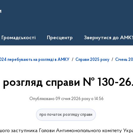
и
Громадськості
Пресцентр
Звернутися до АМК
1.2024 перебувають на розгляді в АМКУ
Справи 2025 року
Січень 2
 розгляд справи № 130-26
Опубліковано 09 січня 2026 року о 14:56
про початок розгляду справи
ого заступника Голови Антимонопольного комітету Укра