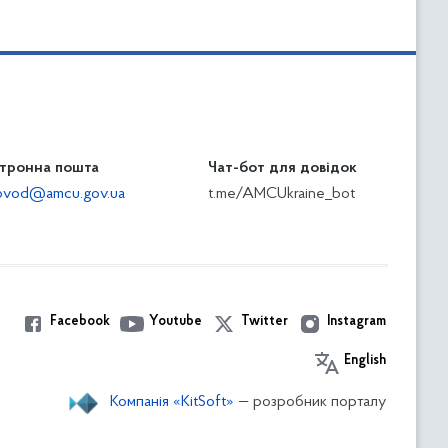
тронна пошта
Чат-бот для довідок
ilovod@amcu.gov.ua
t.me/AMCUkraine_bot
Facebook
Youtube
Twitter
Instagram
English
Компанія «KitSoft»
— розробник порталу