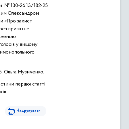
и № 130-26.13/182-25
ьким Олександром
и «Про захист
ерез приватне
меженою
голосів у вищому
нтимонопольного
5 Ольга Музиченко.
астини першої статті
ів.
Надрукувати