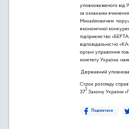
в
уповноваженого від 1
м
за ознаками вчиненн
і
Михайловичем поруше
с
економічної конкурен
т
підприємство «БЕРТА
у
відповідальністю «КА
органі управління то
комітету України, ная
Державний уповноваж
Строк розгляду справ
1
37
Закону України «П
Поділитися