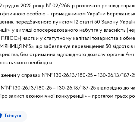
9 грудня 2025 року № 02/268-р розпочато розгляд справ
я фізичною особою – громадянином України Бережанс
ння, передбаченого пунктом 12 статті 50 Закону Україн
ції», у вигляді опосередкованого набуття у власність (ч
 ПЛЮС») частки у статутному капіталі товариства з об
М’ЯНИЦЯ №5», що забезпечує перевищення 50 відсотків 
вариства, без отримання відповідного дозволу органів А
вність якого необхідна.
ений у справах №№ 130-26.13/180-25 – 130-26.13/187-2
 №№ 130-26.13/180-25 – 130-26.13/187-25 відповідно до ч
ро захист економічної конкуренції» – протягом трьох рок
Твітнути