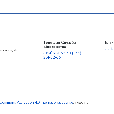
Телефон Служби
Елек
діловодства
sl.d
вського, 45
(044) 251-62-40 (044)
251-62-66
Commons Attribution 4.0 International license
, якщо не