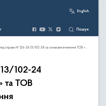
English
Пошук
У
и № 126-26.13/102-24 за ознаками вчинення ТОВ «БаДМ» та ТОВ «Оптіма-Фарм, ЛТД» порушення
.13/102-24
» та ТОВ
ння