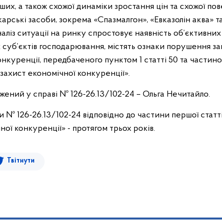
нших, а також схожої динаміки зростання цін та схожої по
арські засоби, зокрема «Спазмалгон», «Евказолін аква» та
аліз ситуації на ринку спростовує наявність об’єктивних
 суб’єктів господарювання, містять ознаки порушення з
онкуренції, передбаченого пунктом 1 статті 50 та частин
захист економічної конкуренції».
ний у справі № 126-26.13/102-24 – Ольга Нечитайло.
и № 126-26.13/102-24 відповідно до частини першої статт
ої конкуренції» - протягом трьох років.
Твітнути