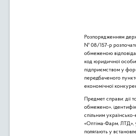
в
м
і
с
т
Розпорядженням держ
у
№ 08/157-р розпочато
обмеженою відповідал
код юридичної особи 
підприємством у фор
передбаченого пункто
економічної конкурен
Предмет справи: дії 
обмежено», ідентифік
спільним українсько-
«Оптіма-Фарм, ЛТД», 
полягають у встановле