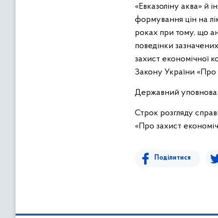
«Евказоліну аква» й і
формування цін на лік
роках при тому, що ан
поведінки зазначених
захист економічної к
Закону України «Про 
Державний уповноваже
Строк розгляду справ
«Про захист економічн
Поділитися