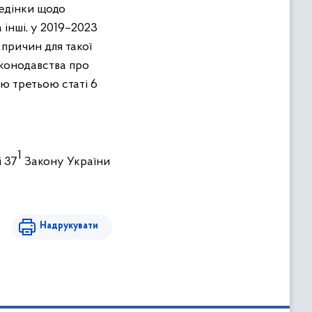
ведінки щодо
 інші, у 2019–2023
 причин для такої
аконодавства про
ою третьою статі 6
1
і 37
Закону України
Надрукувати