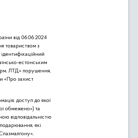
їни від 06.06.2024
ня товариством з
 ідентифікаційний
раїнсько-естонським
арм, ЛТД» порушення,
ни «Про захист
ація, доступ до якої
ої обмежено») та
ною відповідальністю
сподарювання, які
«Спазмалгону»,