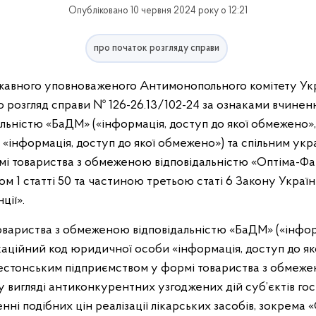
Опубліковано 10 червня 2024 року о 12:21
про початок розгляду справи
авного уповноваженого Антимонопольного комітету Укра
 розгляд справи № 126-26.13/102-24 за ознаками вчинен
ьністю «БаДМ» («інформація, доступ до якої обмежено»,
«інформація, доступ до якої обмежено») та спільним ук
мі товариства з обмеженою відповідальністю «Оптіма-Ф
м 1 статті 50 та частиною третьою статі 6 Закону Украї
ції».
товариства з обмеженою відповідальністю «БаДМ» («інформ
аційний код юридичної особи «інформація, доступ до як
естонським підприємством у формі товариства з обмеже
у вигляді антиконкурентних узгоджених дій суб’єктів го
нні подібних цін реалізації лікарських засобів, зокрема 