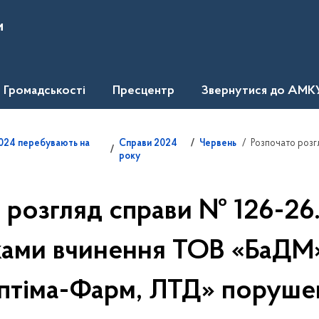
и
Громадськості
Пресцентр
Звернутися до АМК
Розпочато розгляд справ
.2024 перебувають на
Справи 2024
Червень
року
 розгляд справи № 126-26
ками вчинення ТОВ «БаДМ
птіма-Фарм, ЛТД» поруше